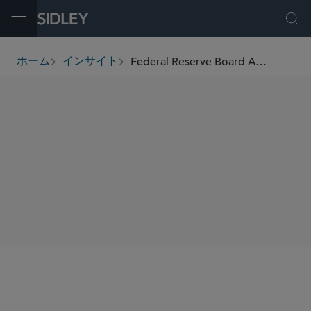
Open Menu
Ope
Federal Reserve Board Announces Proposal for Modernizing Community Reinvestment Act Regulations
ホーム
インサイト
breadcrumbs
SHARE