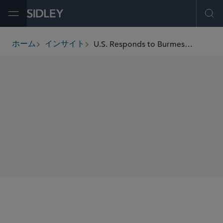
Open Menu
Ope
U.S. Responds to Burmese Military Coup With Sanctions and Additional Export Controls
ホーム
インサイト
breadcrumbs
SHARE