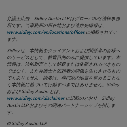
弁護士広告—Sidley Austin LLP はグローバルな法律事務
所です。当事務所の所在地および連絡先情報は、
に掲載されてい
www.sidley.com/en/locations/offices
ます。
Sidley は、本情報をクライアントおよび関係者の皆様へ
のサービスとして、教育目的のみに提供しています。本
情報は、法的助言として解釈または依拠されるべきもの
ではなく、また弁護士と依頼者の関係を生じさせるもの
でもありません。読者は、専門家の助言を求めることな
く本情報に基づいて行動すべきではありません。Sidley
および Sidley Austin とは、
に記載のとおり、Sidley
www.sidley.com/disclaimer
Austin LLP およびその関連パートナーシップを指しま
す。
© Sidley Austin LLP