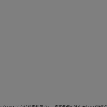
ers:
f Clearing Firms/Prime Brokers:
here