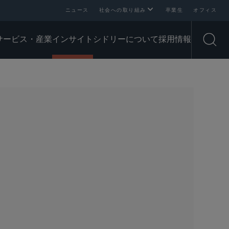
ニュース
社会への取り組み
卒業生
オフィス
サービス・産業
インサイト
シドリーについて
採用情報
Open
SHARE