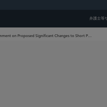
弁護士等
“Get Shorty” – FINRA Requests Comment on Proposed Significant Changes to Short Position and Stock Loan Reporting