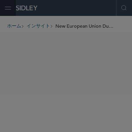
Open Menu
Ope
New European Union Dual-Use Regulation Enters Into Force
ホーム
インサイト
breadcrumbs
SHARE