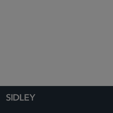
Subscribe to Sidley Publications
Social Media Directory