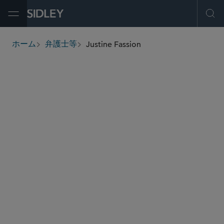
Open Menu
Ope
Justine Fassion
ホーム
弁護士等
breadcrumbs
justine.fassion
@sidley.com
グローバル 仲裁・貿易・アドボカシー