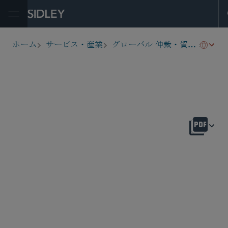
Open Menu
EU法
ホーム
サービス・産業
グローバル 仲裁・貿易・アドボカシー
breadcrumbs
概要