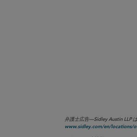
弁護士広告—Sidley Aust
www.sidley.com/en/locations/of