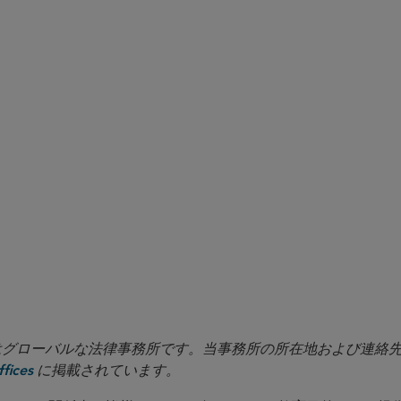
moot
in LLP はグローバルな法律事務所です。当事務所の所在地および連
に掲載されています。
fices