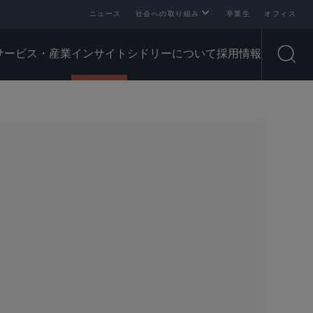
ニュース
社会への取り組み
卒業生
オフィス
サービス・産業
インサイト
シドリーについて
採用情報
Open
SHARE