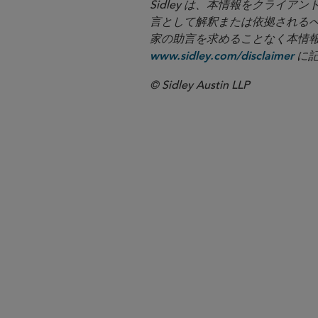
Sidley は、本情報をクラ
言として解釈または依拠される
家の助言を求めることなく本情報に基づ
に記
www.sidley.com/disclaimer
© Sidley Austin LLP