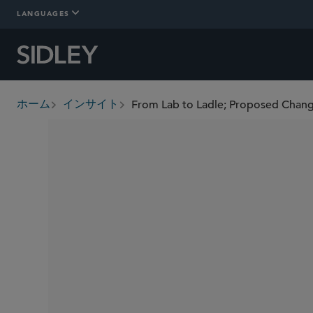
LANGUAGES
From Lab to Ladle; Proposed Chan
ホーム
インサイト
breadcrumbs