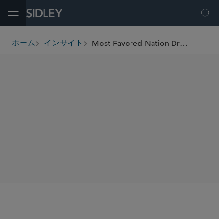
Open Menu
Ope
Most-Favored-Nation Drug Pricing Policy: Executive Actions, Manufacturer Agreements, and Growing Congressional Scrutiny
ホーム
インサイト
breadcrumbs
SHARE