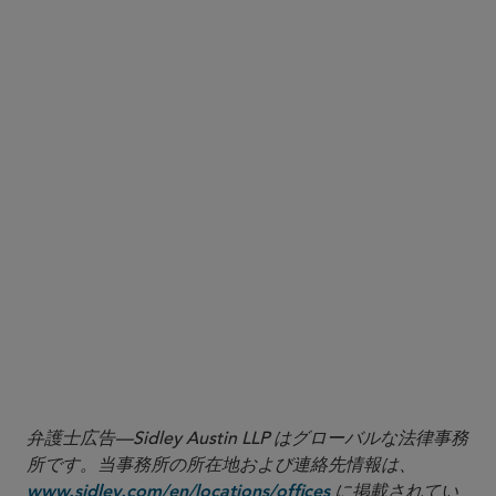
Fact Sheet: President Donald J. Trump Bolsters National Security and Strengthens
3
U.S. Supply Chains by Imposing Tariffs on Patented Pharmaceutical Products
, The
White House (Apr. 2, 2026),
https://www.whitehouse.gov/fact-sheets/2026/04/fact-
sheet-president-donald-j-trump-bolsters-national-security-and-strengthens-u-s-supply-
.
chains-by-imposing-tariffs-on-patented-pharmaceutical-products
See Exec. Order §10.
4
See Exec. Order §11.
5
See Exec. Order §9;
Fact Sheet: President Donald J. Trump Bolsters National
6
Security and Strengthens U.S. Supply Chains by Imposing Tariffs on Patented
Pharmaceutical Products
, The White House (Apr. 2, 2026),
https://www.whitehouse.gov/fact-sheets/2026/04/fact-sheet-president-donald-j-
trump-bolsters-national-security-and-strengthens-u-s-supply-chains-by-imposing-
.
tariffs-on-patented-pharmaceutical-products
See Exec. Order §8.
7
See Exec. Order §7.
8
弁護士広告—Sidley Austin LLP はグローバルな法律事務
所です。当事務所の所在地および連絡先情報は、
に掲載されてい
www.sidley.com/en/locations/offices