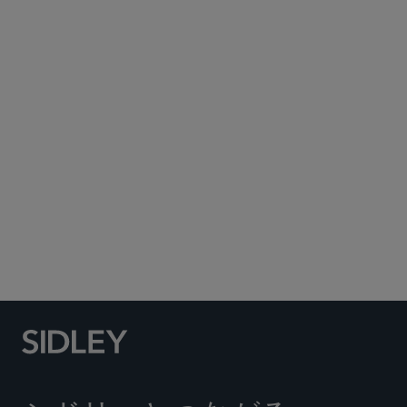
Subscribe to Sidley Publications
Social Media Directory