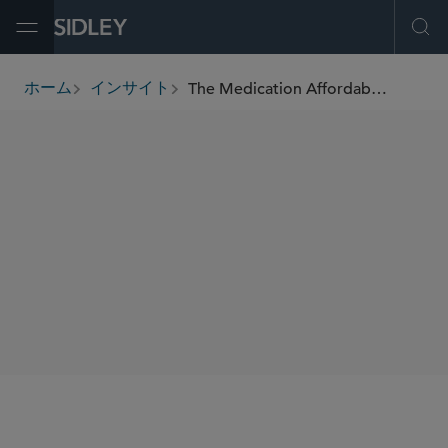
Open Menu
Ope
The Medication Affordability and Patent Integrity Act: Bipartisan Bills Aimed at Drug Innovators’ Disclosures to the FDA and Patent Office
ホーム
インサイト
breadcrumbs
SHARE