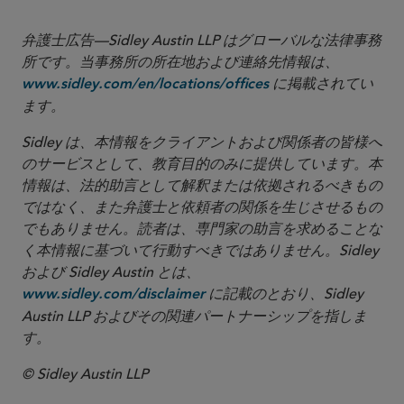
弁護士広告—Sidley Austin LLP はグローバルな法律事務
所です。当事務所の所在地および連絡先情報は、
に掲載されてい
www.sidley.com/en/locations/offices
ます。
Sidley は、本情報をクライアントおよび関係者の皆様へ
のサービスとして、教育目的のみに提供しています。本
情報は、法的助言として解釈または依拠されるべきもの
ではなく、また弁護士と依頼者の関係を生じさせるもの
でもありません。読者は、専門家の助言を求めることな
く本情報に基づいて行動すべきではありません。Sidley
および Sidley Austin とは、
に記載のとおり、Sidley
www.sidley.com/disclaimer
Austin LLP およびその関連パートナーシップを指しま
す。
© Sidley Austin LLP