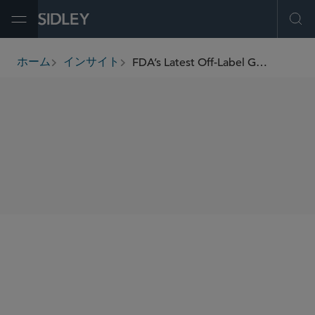
Open Menu
Ope
FDA’s Latest Off-Label Guidance: Five Practical Takeaways
ホーム
インサイト
breadcrumbs
SHARE