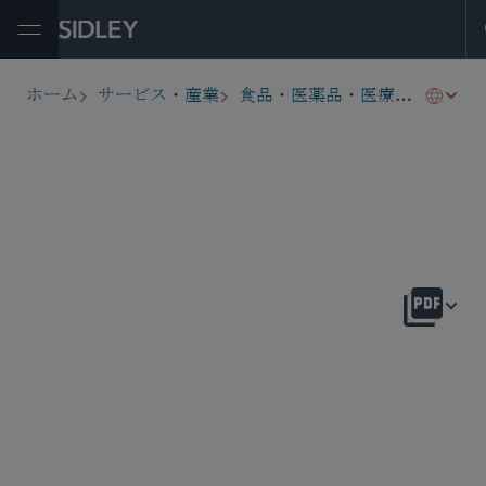
Open Menu
リス
ホーム
サービス・産業
食品・医薬品・医療機器関連の規制業務
breadcrumbs
概要