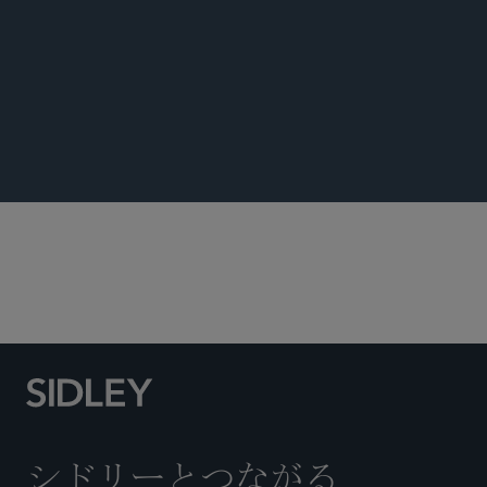
FOOD, DRUG AND MEDICAL DEVICE
REGULATORY UPDATE
食品・医薬品・医療機器関連の規制業務
シドリーとつながる