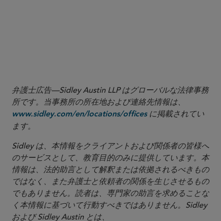
Id.
3
Id.
4
Id.
5
Id.
6
Id.
7
弁護士広告—Sidley Austin LLP はグローバルな法律事務
所です。当事務所の所在地および連絡先情報は、
に掲載されてい
www.sidley.com/en/locations/offices
ます。
Sidley は、本情報をクライアントおよび関係者の皆様へ
のサービスとして、教育目的のみに提供しています。本
情報は、法的助言として解釈または依拠されるべきもの
ではなく、また弁護士と依頼者の関係を生じさせるもの
でもありません。読者は、専門家の助言を求めることな
く本情報に基づいて行動すべきではありません。Sidley
および Sidley Austin とは、