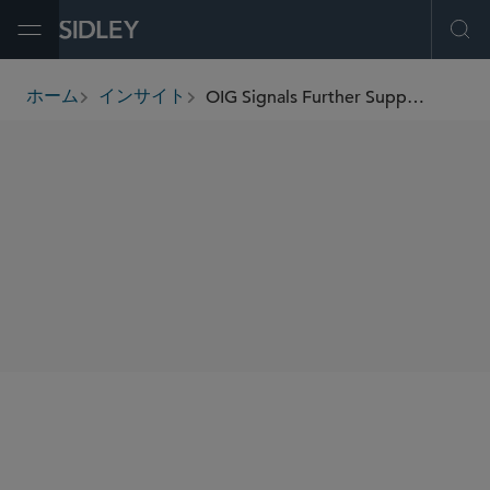
Open Menu
Ope
OIG Signals Further Support for Manufacturer-Sponsored Testing Programs with Fourth Favorable Advisory Opinion
ホーム
インサイト
breadcrumbs
SHARE