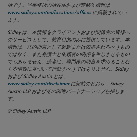
所です。当事務所の所在地および連絡先情報は、
に掲載されてい
www.sidley.com/en/locations/offices
ます。
Sidley は、本情報をクライアントおよび関係者の皆様へ
のサービスとして、教育目的のみに提供しています。本
情報は、法的助言として解釈または依拠されるべきもの
ではなく、また弁護士と依頼者の関係を生じさせるもの
でもありません。読者は、専門家の助言を求めることな
く本情報に基づいて行動すべきではありません。Sidley
および Sidley Austin とは、
に記載のとおり、Sidley
www.sidley.com/disclaimer
Austin LLP およびその関連パートナーシップを指しま
す。
© Sidley Austin LLP