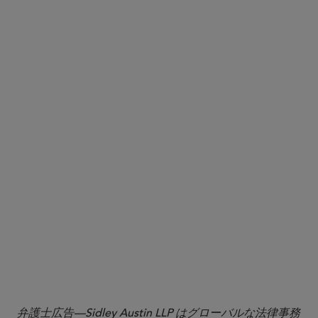
1
Remote Interactive Evaluations of Drug Manufacturing and
, FDA Guidance for Industry,
Bioresearch Monitoring Facilities
October 2023.
弁護士広告—Sidley Austin LLP はグローバルな法律事務