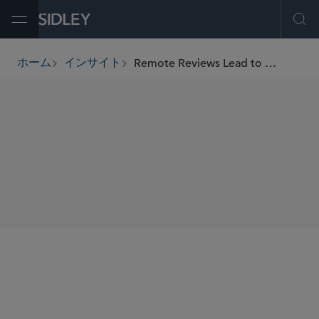
Open Menu
Ope
Remote Reviews Lead to Regulatory Action as FDA Expands Oversight Toolbox
ホーム
インサイト
breadcrumbs
SHARE