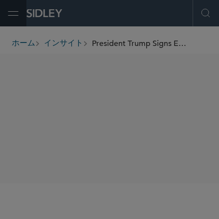
Open Menu
Ope
President Trump Signs Executive Order Eliminating Affirmative Action Requirements for Federal Contractors
ホーム
インサイト
breadcrumbs
SHARE