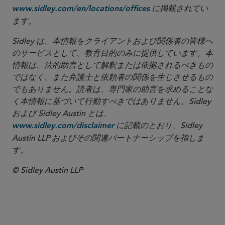
に掲載されてい
www.sidley.com/en/locations/offices
ます。
Sidley は、本情報をクライアントおよび関係者の皆様へ
のサービスとして、教育目的のみに提供しています。本
情報は、法的助言として解釈または依拠されるべきもの
ではなく、また弁護士と依頼者の関係を生じさせるもの
でもありません。読者は、専門家の助言を求めることな
く本情報に基づいて行動すべきではありません。Sidley
および Sidley Austin とは、
に記載のとおり、Sidley
www.sidley.com/disclaimer
Austin LLP およびその関連パートナーシップを指しま
す。
© Sidley Austin LLP