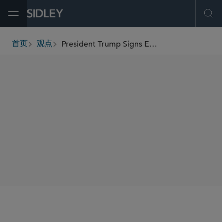
Open Menu
Ope
President Trump Signs Executive Order Eliminating Affirmative Action Requirements for Federal Contractors
首页
观点
breadcrumbs
SHARE