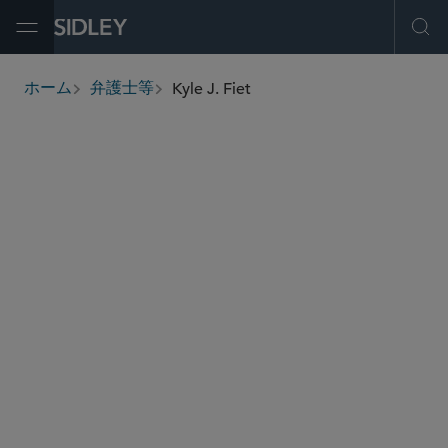
Open Menu
Ope
Kyle J. Fiet
ホーム
弁護士等
breadcrumbs
kfiet
@sidley.com
グローバル 仲裁・貿易・アドボカシー
政府契約・入札への異議申し立て・虚偽請求取締
法
政府契約