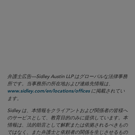
1
Note, aggregate outstanding debt amounts are based on figures
as of June 30, 2024.
2
Antony Gibbs & Sons v Societe Industrielle et Commerciale des
Metaux
(1890) 25 QBD 399.
3
Re AGPS Bondco
[2024] EWCA Civ 24, [2024] Bus LR 745.
弁護士広告—Sidley Austin LLP はグローバルな法律事務
所です。当事務所の所在地および連絡先情報は、
に掲載されてい
www.sidley.com/en/locations/offices
ます。
Sidley は、本情報をクライアントおよび関係者の皆様へ
のサービスとして、教育目的のみに提供しています。本
情報は、法的助言として解釈または依拠されるべきもの
ではなく、また弁護士と依頼者の関係を生じさせるもの