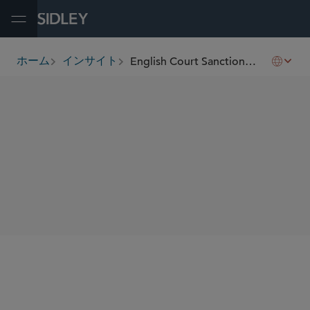
Open Menu
English Court Sanctions Sino-Ocean Group Restructuring Plan, the First Used by a Chinese Real Estate Developer
ホーム
インサイト
breadcrumbs
SHARE