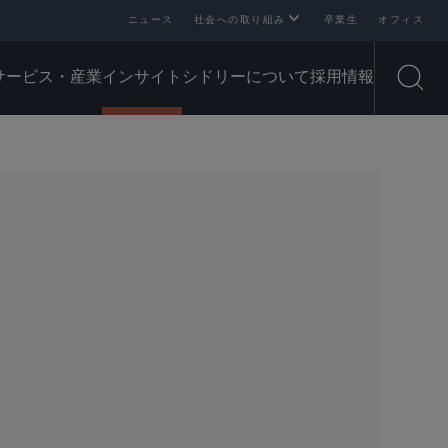
ニュース
社会への取り組み
卒業生
オフィス
サービス・産業
インサイト
シドリーについて
採用情報
Open
SHARE