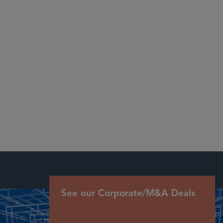
– Chambers USA 2025: Nationwide Transportation: Road
(Automotive)
See our Corporate/M&A Deals