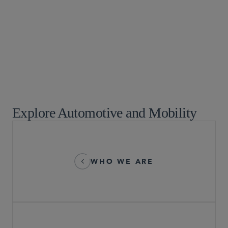
商取引に関する訴訟及び紛争処理
新興企業・ベンチャーキャピタル
環境
M＆A
規制関連訴訟
運輸・交通
Explore Automotive and Mobility
WHO WE ARE