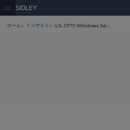
Open Menu
U.S. CFTC Withdraws Swap Execution Facility Registration Advisory Effective Immediately
ホーム
インサイト
breadcrumbs
SHARE