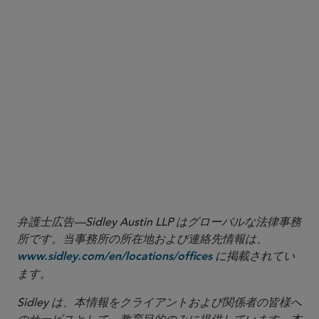
Remediation (Feb. 25, 2025), available at
(press
https://www.cftc.gov/PressRoom/PressReleases/9054-25
release announcing the Division of Enforcement’s issuance of an
advisory on how it will evaluate self-reporting, cooperation and
remediation when considering enforcement actions and penalties).
7
See Keynote Address by Acting Chairman Caroline D. Pham, FIA
BOCA50 (Mar. 11. 2025), available at
.
https://www.cftc.gov/PressRoom/SpeechesTestimony/opapham13
8
See Acting Chairman Pham: Time For CFTC to Get Back to Basics
(Jan. 21, 2025), available at
.
https://www.cftc.gov/PressRoom/PressReleases/9036-25
弁護士広告—Sidley Austin LLP はグローバルな法律事務
所です。当事務所の所在地および連絡先情報は、
に掲載されてい
www.sidley.com/en/locations/offices
ます。
Sidley は、本情報をクライアントおよび関係者の皆様へ