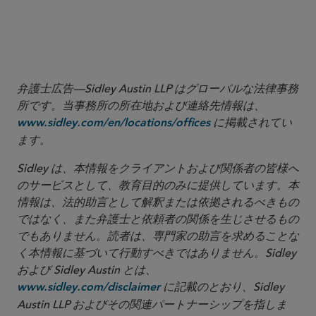
弁護士広告—Sidley Austin LLP はグローバルな法律事務
所です。当事務所の所在地および連絡先情報は、
に掲載されてい
www.sidley.com/en/locations/offices
ます。
Sidley は、本情報をクライアントおよび関係者の皆様へ
のサービスとして、教育目的のみに提供しています。本
情報は、法的助言として解釈または依拠されるべきもの
ではなく、また弁護士と依頼者の関係を生じさせるもの
でもありません。読者は、専門家の助言を求めることな
く本情報に基づいて行動すべきではありません。Sidley
および Sidley Austin とは、
に記載のとおり、Sidley
www.sidley.com/disclaimer
Austin LLP およびその関連パートナーシップを指しま