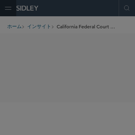
Open Menu
Ope
California Federal Court Finds Prop 65 Warnings for Dietary Acrylamide Violate First Amendment
ホーム
インサイト
breadcrumbs
SHARE