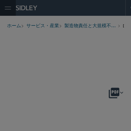
Open Menu
Dietary Supplements and Over-the-Counter (OTC) Products
ホーム
サービス・産業
製造物責任と大規模不法行為
breadcrumbs
概要