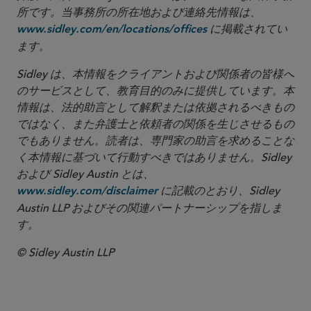
所です。当事務所の所在地および連絡先情報は、
に掲載されてい
www.sidley.com/en/locations/offices
ます。
Sidley は、本情報をクライアントおよび関係者の皆様へ
のサービスとして、教育目的のみに提供しています。本
情報は、法的助言として解釈または依拠されるべきもの
ではなく、また弁護士と依頼者の関係を生じさせるもの
でもありません。読者は、専門家の助言を求めることな
く本情報に基づいて行動すべきではありません。Sidley
および Sidley Austin とは、
に記載のとおり、Sidley
www.sidley.com/disclaimer
Austin LLP およびその関連パートナーシップを指しま
す。
© Sidley Austin LLP