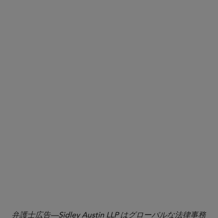
弁護士広告—Sidley Austin LLP はグローバルな法律事務