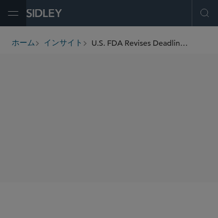
Open Menu
Ope
U.S. FDA Revises Deadline for Submitting Changes to Mitigate Nitrosamine Impurities in Drugs (June 2025)
ホーム
インサイト
breadcrumbs
SHARE