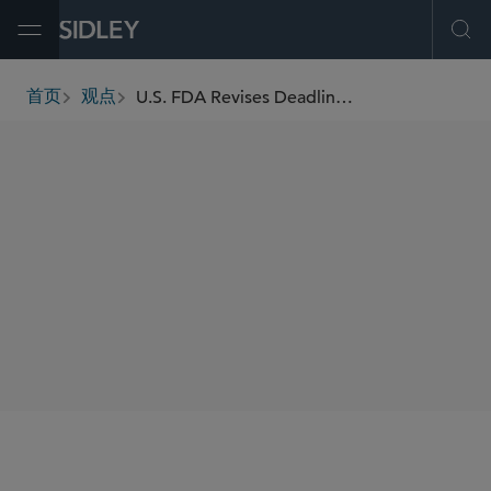
Open Menu
Ope
U.S. FDA Revises Deadline for Submitting Changes to Mitigate Nitrosamine Impurities in Drugs (June 2025)
首页
观点
breadcrumbs
SHARE