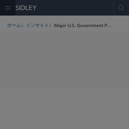
Open Menu
Ope
Major U.S. Government Price Reporting Proposals Warrant Industry Comment
ホーム
インサイト
breadcrumbs
SHARE