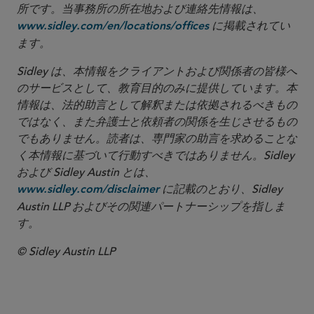
所です。当事務所の所在地および連絡先情報は、
に掲載されてい
www.sidley.com/en/locations/offices
ます。
Sidley は、本情報をクライアントおよび関係者の皆様へ
のサービスとして、教育目的のみに提供しています。本
情報は、法的助言として解釈または依拠されるべきもの
ではなく、また弁護士と依頼者の関係を生じさせるもの
でもありません。読者は、専門家の助言を求めることな
く本情報に基づいて行動すべきではありません。Sidley
および Sidley Austin とは、
に記載のとおり、Sidley
www.sidley.com/disclaimer
Austin LLP およびその関連パートナーシップを指しま
す。
© Sidley Austin LLP