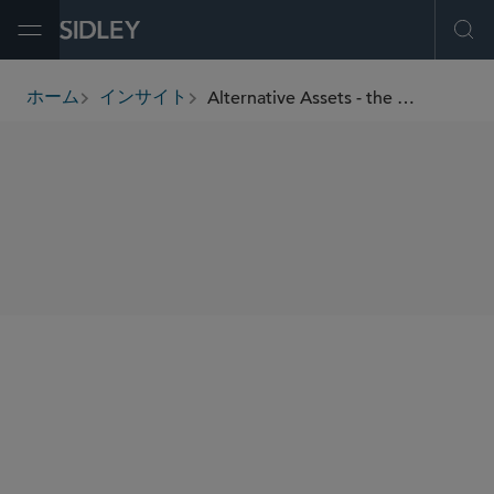
Open Menu
Ope
Alternative Assets - the Next 401(k) Plan Investment?
ホーム
インサイト
breadcrumbs
SHARE