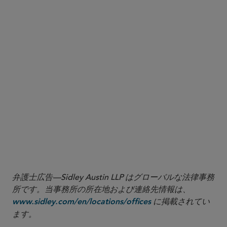
弁護士広告—Sidley Austin LLP はグローバルな法律事務
所です。当事務所の所在地および連絡先情報は、
に掲載されてい
www.sidley.com/en/locations/offices
ます。