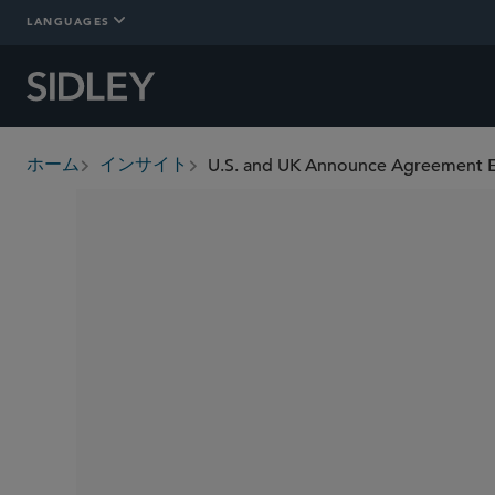
LANGUAGES
U.S. and UK Announce Agreement Ex
ホーム
インサイト
breadcrumbs