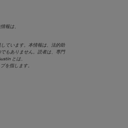
絡先情報は、
提供しています。本情報は、法的助
のでもありません。読者は、専門
stin とは、
シップを指します。