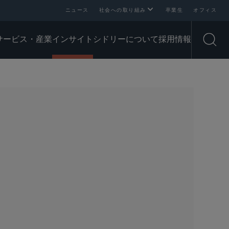
ニュース
社会への取り組み
卒業生
オフィス
サービス・産業
インサイト
シドリーについて
採用情報
Open
SHARE