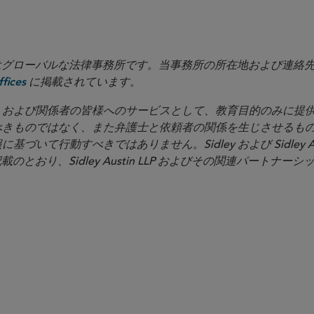
in LLP はグローバルな法律事務所です。当事務所の所在地および連
に掲載されています。
fices
イアントおよび関係者の皆様へのサービスとして、教育目的のみに
べきものではなく、また弁護士と依頼者の関係を生じさせるも
いて行動すべきではありません。Sidley および Sidley Au
載のとおり、Sidley Austin LLP およびその関連パートナー