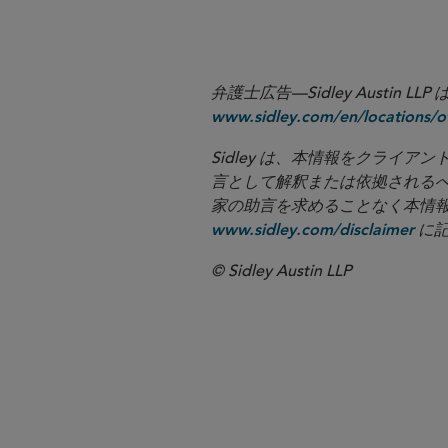
弁護士広告—Sidley Aust
www.sidley.com/en/locations/of
Sidley は、本情報をクラ
言として解釈または依拠される
家の助言を求めることなく本情報に基づ
に記
www.sidley.com/disclaimer
© Sidley Austin LLP