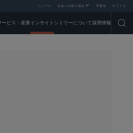
ニュース
社会への取り組み
卒業生
オフィス
サービス・産業
インサイト
シドリーについて
採用情報
Open
SHARE