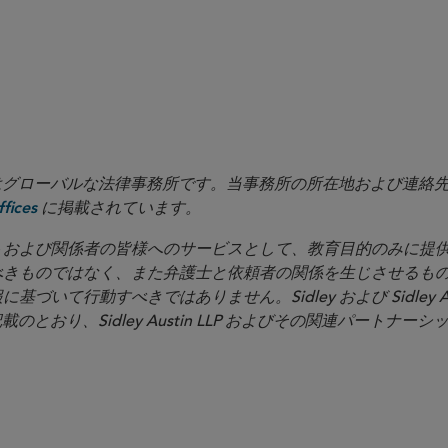
 Trade Organisation trade defence rules
timising the commercial impact of duty measures
in LLP はグローバルな法律事務所です。当事務所の所在地および連
に掲載されています。
fices
イアントおよび関係者の皆様へのサービスとして、教育目的のみに
べきものではなく、また弁護士と依頼者の関係を生じさせるも
いて行動すべきではありません。Sidley および Sidley Au
載のとおり、Sidley Austin LLP およびその関連パートナー