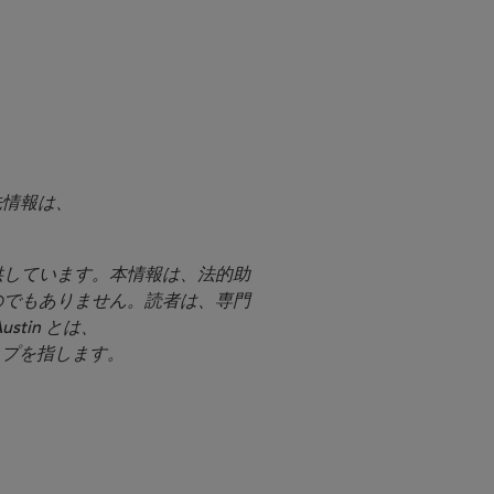
絡先情報は、
提供しています。本情報は、法的助
のでもありません。読者は、専門
stin とは、
シップを指します。