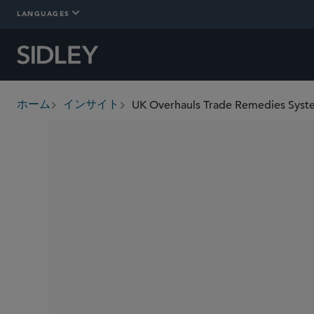
LANGUAGES
UK Overhauls Trade Remedies Syste
ホーム
インサイト
breadcrumbs