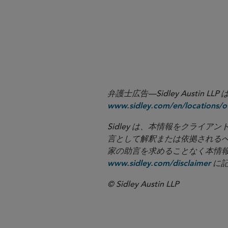
navigating UK, EU and World
managing and mitigating/op
弁護士広告—Sidley Aust
www.sidley.com/en/locations/of
Sidley は、本情報をクラ
言として解釈または依拠される
家の助言を求めることなく本情報に基づ
に記
www.sidley.com/disclaimer
© Sidley Austin LLP