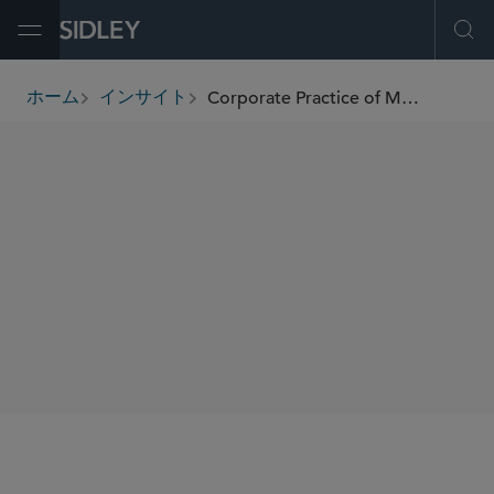
Open Menu
Ope
Corporate Practice of Medicine Update: California Attorney General Examines the Friendly Professional Corporation Model
ホーム
インサイト
breadcrumbs
SHARE