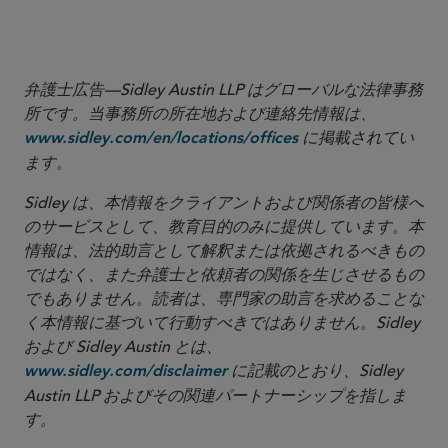
releases/attorney-general-bonta-announces-first-its-kind-settlement-carbon-health-
.
and-its
弁護士広告—Sidley Austin LLP はグローバルな法律事務
所です。当事務所の所在地および連絡先情報は、
に掲載されてい
www.sidley.com/en/locations/offices
ます。
Sidley は、本情報をクライアントおよび関係者の皆様へ
のサービスとして、教育目的のみに提供しています。本
情報は、法的助言として解釈または依拠されるべきもの
ではなく、また弁護士と依頼者の関係を生じさせるもの
でもありません。読者は、専門家の助言を求めることな
く本情報に基づいて行動すべきではありません。Sidley
および Sidley Austin とは、
に記載のとおり、Sidley
www.sidley.com/disclaimer
Austin LLP およびその関連パートナーシップを指しま
す。