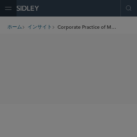
Open Menu
Ope
Corporate Practice of Medicine Update: California Attorney General Announces Carbon Health Settlement
ホーム
インサイト
breadcrumbs
SHARE