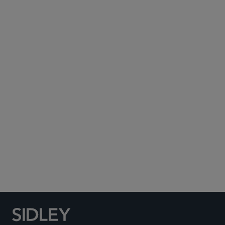
Subscribe to Sidley Publications
Social Media Directory