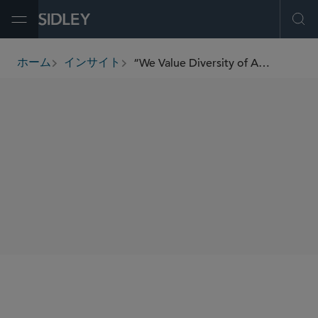
Open Menu
Ope
“We Value Diversity of Approaches When Solving Client Problems” — Ken Daly on Breaking the Mold in Brussels
ホーム
インサイト
breadcrumbs
SHARE