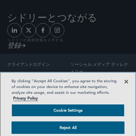
シドリーとつながる
シドリーの最新情報を入手する
登録
クライアントログイン
ソーシャル メディア ディレク
トリー
サイトマップ
By clicking “Accept All Cookies”, you agree to the storing
ご連絡先
of cookies on your device to enhance site navigation,
弁護士の広告
analyze site usage, and assist in our marketing efforts.
賞の方法論
Privacy Policy
プライバシー方針
医療保険プランの透明性
Cookie Settings
利用規約
Cookie Settings
Reject All