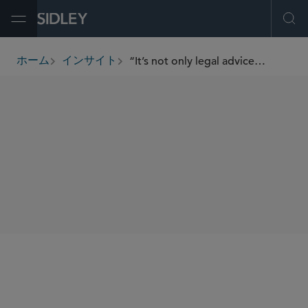
Open Menu
Ope
“It’s not only legal advice but also a cultural perspective”: A Q&A With Tomoki Ishiara and Daniel Lin
ホーム
インサイト
breadcrumbs
SHARE
We sat down with Tomoki Ishiara and Daniel Lin, co-