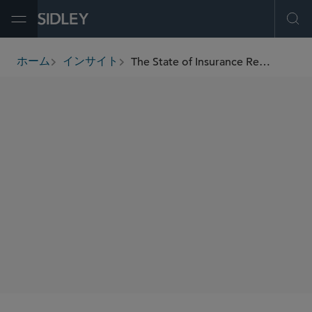
Open Menu
Ope
The State of Insurance Regulation: An overview of issues being addressed at the state level.
ホーム
インサイト
breadcrumbs
著者
Andrew R. Holland
SHARE