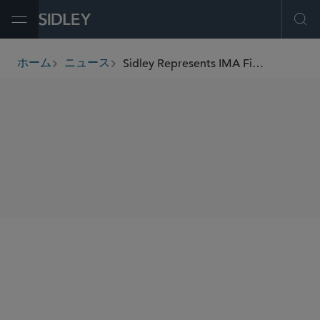
Open Menu
Ope
Sidley Represents IMA Financial Group in Equity Recapitalization Transaction
ホーム
ニュース
breadcrumbs
SHARE