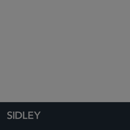
Subscribe to Sidley Publications
Social Media Directory