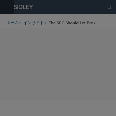
Open Menu
Ope
The SEC Should Let Broker-Dealers Unbundle Research Costs
ホーム
インサイト
breadcrumbs
著者
W. Hardy Callcott
Erica S. Robertson
SHARE