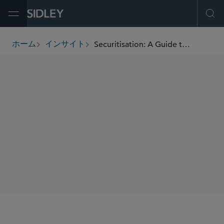
Open Menu
Ope
Securitisation: A Guide to UK Financial Services and Regulatory Issues
ホーム
インサイト
breadcrumbs
著者
Rachpal K. Thind
Tom Hunter
SHARE