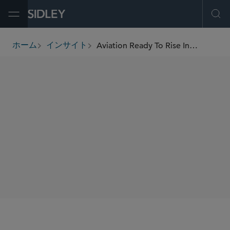
Open Menu
Ope
Aviation Ready To Rise In 2022, But Expect Some Turbulence
ホーム
インサイト
breadcrumbs
著者
Kevin P. Lewis
Bart J. Biggers
SHARE