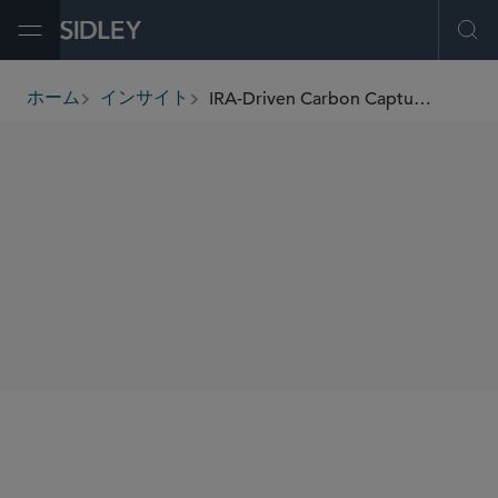
Open Menu
Ope
IRA-Driven Carbon Capture Needs Strategic Approach
ホーム
インサイト
breadcrumbs
著者
Brittany A. Bolen
Peter Whitfield
SHARE