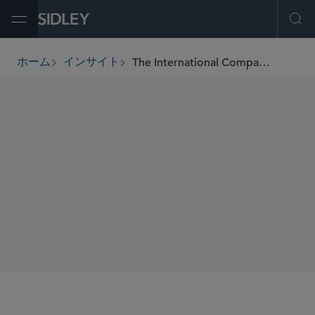
Open Menu
Ope
The International Comparative Legal Guide to: Securitisation 2023
ホーム
インサイト
breadcrumbs
著者
Rupert Wall
T.J. Gordon
Pietro Fontana
SHARE