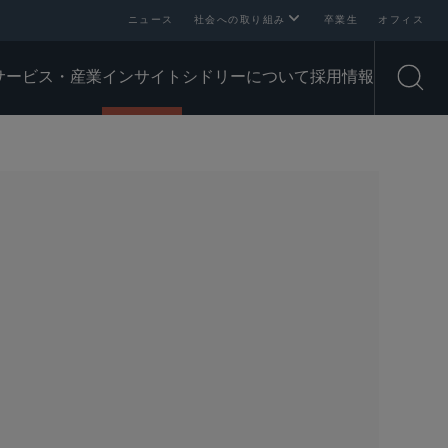
ニュース
社会への取り組み
卒業生
オフィス
サービス・産業
インサイト
シドリーについて
採用情報
Open
SHARE