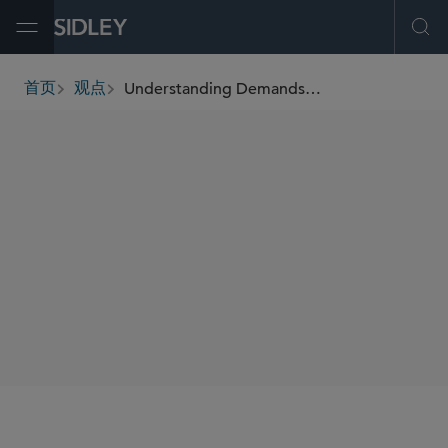
Open Menu
Ope
Understanding Demands on Clients Helps Firms Give Turnkey Advice
首页
观点
breadcrumbs
AUTHORS
Joseph P. Michaels
Adam Welland
SHARE