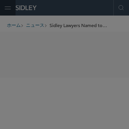
Open Menu
Ope
Sidley Lawyers Named to “Rising Stars” List by Law360
ホーム
ニュース
breadcrumbs
SHARE
Law360