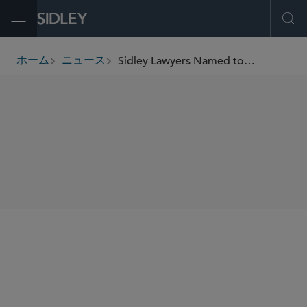
Open Menu
Ope
Sidley Lawyers Named to the 2026 Pro Bono Recognition List
ホーム
ニュース
breadcrumbs
SHARE