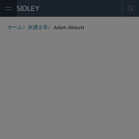
Open Menu
Ope
Adam Abbott
ホーム
弁護士等
breadcrumbs
adam.abbott
@sidley.com
グローバル ファイナンス