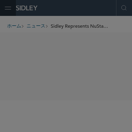
Open Menu
Ope
Sidley Represents NuStar Energy L.P. in its Upsized Equity Offering of Common Units
ホーム
ニュース
breadcrumbs
SHARE