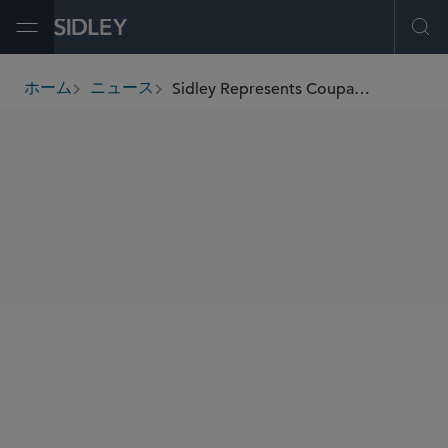
Open Menu
Ope
Sidley Represents Coupang in its Successful Acquisition of Farfetch
ホーム
ニュース
breadcrumbs
SHARE