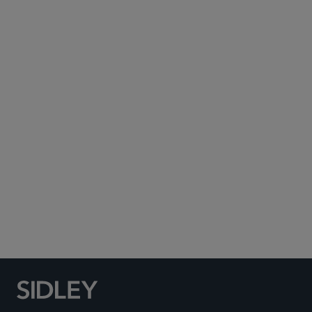
Subscribe to Sidley Publications
Social Media Directory