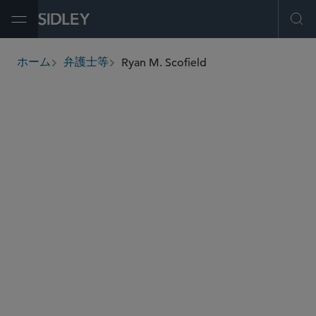
Open Menu
Ope
Ryan M. Scofield
ホーム
弁護士等
breadcrumbs
rscofield
@sidley.com
M＆A
プライベート エクイティ
キャピタル・マーケッツ