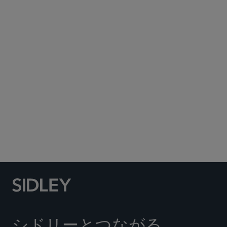
Subscribe to Sidley Publications
Social Media Directory
シドリーとつながる