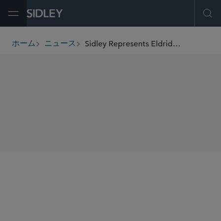
Open Menu
Ope
Sidley Represents Eldridge in Launch of Real Estate Asset Management Platform
ホーム
ニュース
breadcrumbs
SHARE