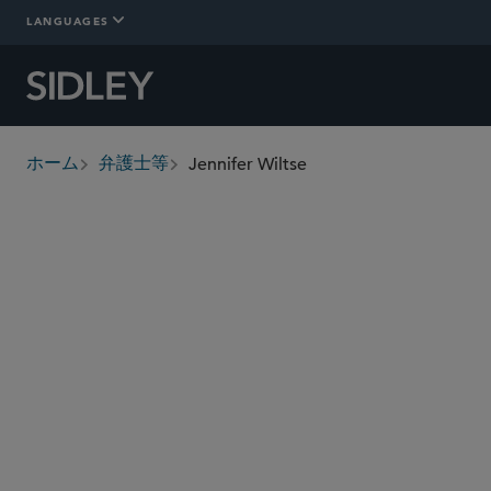
LANGUAGES
Jennifer Wiltse
ホーム
弁護士等
breadcrumbs
jennifer.wiltse
@sidley.com