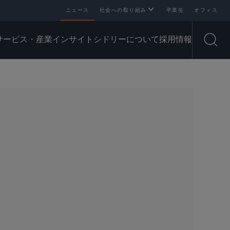
ニュース
社会への取り組み
卒業生
オフィス
サービス・産業
インサイト
シドリーについて
採用情報
Open
SHARE